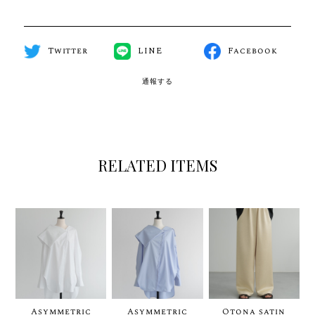
Twitter
LINE
Facebook
通報する
RELATED ITEMS
Asymmetric
Asymmetric
Otona satin