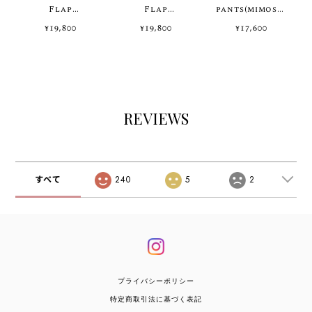
Flap
Flap
pants(mimosa)
Oversized
Oversized
ご注文から一週間
¥19,800
¥19,800
¥17,600
Blouse(white)
Blouse(sax)ご
前後で発送
ご注文から一週間
注文から一週間前
前後で発送
後で発送
REVIEWS
すべて
240
5
2
プライバシーポリシー
特定商取引法に基づく表記