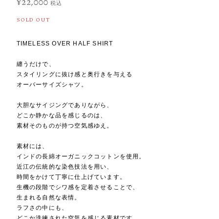
¥22,000
税込
SOLD OUT
TIMELESS OVER HALF SHIRT
纏うだけで、
スタイリングに抜け感と奥行きを与える
オーバーサイズシャツ。
大胆なサイジングでありながら、
どこか静かな品を感じるのは、
素材そのものが持つ空気感ゆえ。
素材には、
インドの長綿オーガニックコットンを使用。
近江の伝統的な染色技法を用い、
時間をかけて丁寧に仕上げています。
生機の段階でシワ感を定着させることで、
生まれる自然な表情。
ラフさの中にも、
どこか洗練された空気を感じる素材です。